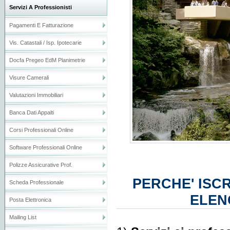
Servizi A Professionisti
Pagamenti E Fatturazione
Vis. Catastali / Isp. Ipotecarie
Docfa Pregeo EdM Planimetrie
Visure Camerali
Valutazioni Immobiliari
Banca Dati Appalti
Corsi Professionali Online
Software Professionali Online
Polizze Assicurative Prof.
PERCHE' ISCR
Scheda Professionale
ELENC
Posta Elettronica
Mailing List