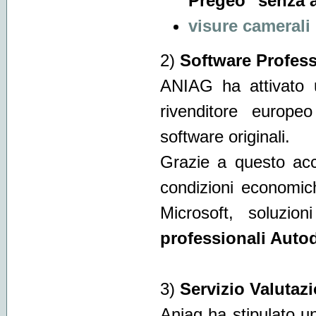
Pregeo" senza 
visure camerali
2)
Software Profess
ANIAG ha attivato
rivenditore europeo
software originali.
Grazie a questo acco
condizioni economic
Microsoft, soluzio
professionali Auto
3)
Servizio Valutazi
Aniag ha stipulato 