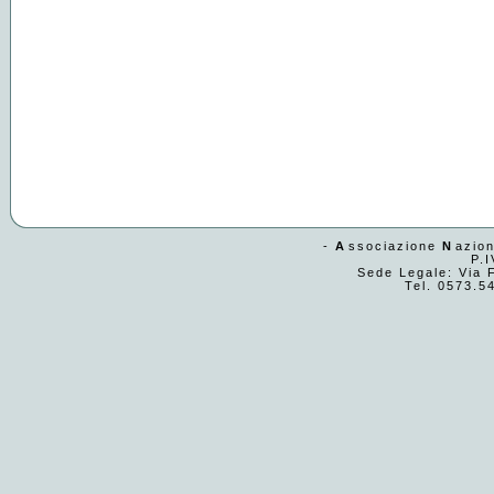
-
A
ssociazione
N
azio
P.
Sede Legale: Via F
Tel. 0573.5