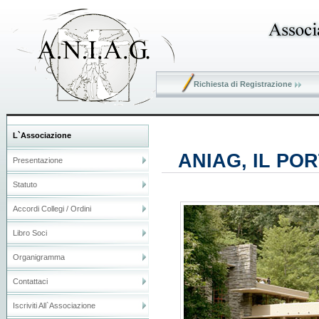
Richiesta di Registrazione
L`associazione
ANIAG, IL PO
Presentazione
Statuto
Accordi Collegi / Ordini
Libro Soci
Organigramma
Contattaci
Iscriviti All`Associazione